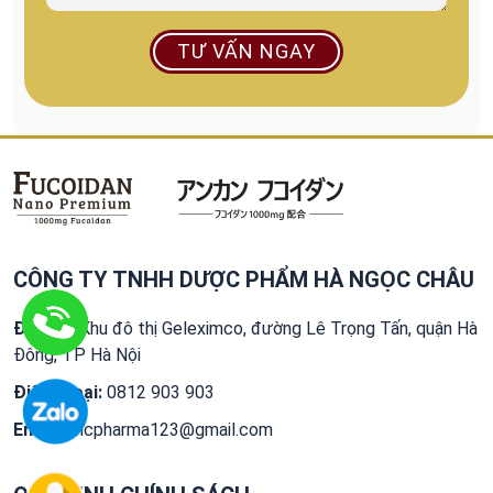
TƯ VẤN NGAY
CÔNG TY TNHH DƯỢC PHẨM HÀ NGỌC CHÂU
Địa chỉ:
Khu đô thị Geleximco, đường Lê Trọng Tấn, quận Hà
Đông, TP Hà Nội
Điện thoại:
0812 903 903
Email:
hncpharma123@gmail.com