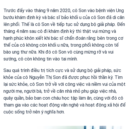
Trước đấy vào tháng 9 năm 2020, cô Son vào bệnh viện Ung
bướu khám định kỳ và bác sĩ bảo khối u của cô Son đã di căn
lên phổi. Thế là cô Son về tiếp tục sử dụng bộ giải pháp. Đến
tháng 4 năm sau cô đi khám định kỳ thì thật vui mừng và
hạnh phúc khôn xiết khi bác sĩ chẩn đoán rằng: bên trong cơ
thể của cô không còn khối u nữa, trong phổi không còn tế
bào ung thư nữa. Khi đó cô Son vô cùng mừng rỡ và vui
sướng, cô còn không tin vào tai mình.
Sau quá trình điều trị tích cực và sử dụng bộ giải pháp, sức
khỏe của cô Nguyễn Thị Son đã được phục hồi thần kỳ. Tìm
lại sức khỏe, cô Son trở về với công việc và niềm vui của một
người mẹ, người bà, trở về căn nhà nhỏ phụ giúp việc nhà,
quây quần, bảo ban con cháu học tập làm ăn, cùng với đó cô
tham gia vào các hoạt động văn nghệ và hoạt động xã hội để
cuộc sống trở nên ý nghĩa hơn.