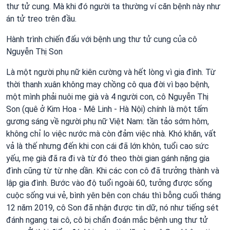
thư tử cung. Mà khi đó người ta thường ví căn bệnh này như
án tử treo trên đầu.
Hành trình chiến đấu với bệnh ung thư tử cung của cô
Nguyễn Thị Son
Là một người phụ nữ kiên cường và hết lòng vì gia đình. Từ
thời thanh xuân không may chồng cô qua đời vì bạo bệnh,
một mình phải nuôi mẹ già và 4 người con, cô Nguyễn Thị
Son (quê ở Kim Hoa - Mê Linh - Hà Nội) chính là một tấm
gương sáng về người phụ nữ Việt Nam: tần tảo sớm hôm,
không chỉ lo việc nước mà còn đảm việc nhà. Khó khăn, vất
vả là thế nhưng đến khi con cái đã lớn khôn, tuổi cao sức
yếu, mẹ già đã ra đi và từ đó theo thời gian gánh nặng gia
đình cũng từ từ nhẹ dần. Khi các con cô đã trưởng thành và
lập gia đình. Bước vào độ tuổi ngoài 60, tưởng được sống
cuộc sống vui vẻ, bình yên bên con cháu thì bỗng cuối tháng
12 năm 2019, cô Son đã nhận được tin dữ, nó như tiếng sét
đánh ngang tai cô, cô bị chẩn đoán mắc bệnh ung thư tử