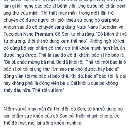
làm gì khi nghe các bác sĩ bệnh viện Ung bướu hội chẩn bệnh
ung thư của mình. Thì thật may mắn, trong một lần trò
chuyện cô được người chị giới thiệu sử dụng bộ giải pháp
Ancan sau đó cô chuyển sang dùng Nutri Nano Fucoidan và
Fucoidan Nano Premium. Cô Son tự nhủ rằng: “Có bệnh thì vái
tứ phương, thôi thì sử dụng xem thế nào”. Không ngờ từ khi
cô dùng bộ sản phẩm cô thấy cơ thể khỏe mạnh hơn hẳn, ăn
được, ngủ được. Thế là sau đó cô đi khám, bác sĩ họ bảo là:
“Bà ơi, chúc mừng bà nhá. Bà đã khỏi rồi. Thế tôi mới bảo là ô
bác sĩ ơi, tôi bị ung thư làm sao mà khỏi được, hay bác sĩ
động viên tôi mà bác sĩ bảo thế. Khi đó, bác sĩ bảo tôi là: cái
này không phải là động viên bà ạ. Cái khối u của bà không
thấy đâu nữa. Thế tôi vui lắm.”
Niềm vui và may mắn đã tìm đến cô Son, từ khi sử dụng bộ
sản phẩm sức khỏe của cô Son cải thiện nhanh chóng, cơ
thể đỡ mệt mỏi lại trông khỏe mạnh ra.