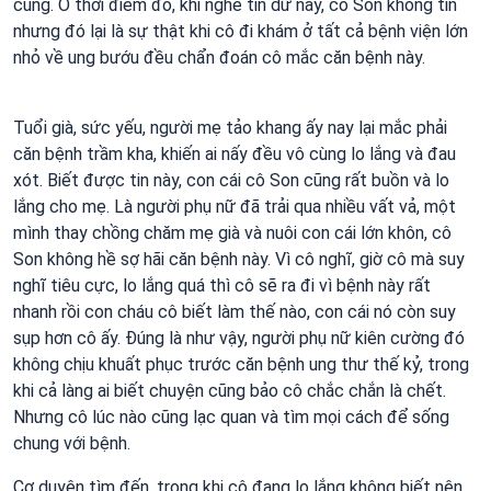
cung. Ở thời điểm đó, khi nghe tin dữ này, cô Son không tin
nhưng đó lại là sự thật khi cô đi khám ở tất cả bệnh viện lớn
nhỏ về ung bướu đều chẩn đoán cô mắc căn bệnh này.
Tuổi già, sức yếu, người mẹ tảo khang ấy nay lại mắc phải
căn bệnh trầm kha, khiến ai nấy đều vô cùng lo lắng và đau
xót. Biết được tin này, con cái cô Son cũng rất buồn và lo
lắng cho mẹ. Là người phụ nữ đã trải qua nhiều vất vả, một
mình thay chồng chăm mẹ già và nuôi con cái lớn khôn, cô
Son không hề sợ hãi căn bệnh này. Vì cô nghĩ, giờ cô mà suy
nghĩ tiêu cực, lo lắng quá thì cô sẽ ra đi vì bệnh này rất
nhanh rồi con cháu cô biết làm thế nào, con cái nó còn suy
sụp hơn cô ấy. Đúng là như vậy, người phụ nữ kiên cường đó
không chịu khuất phục trước căn bệnh ung thư thế kỷ, trong
khi cả làng ai biết chuyện cũng bảo cô chắc chắn là chết.
Nhưng cô lúc nào cũng lạc quan và tìm mọi cách để sống
chung với bệnh.
Cơ duyên tìm đến, trong khi cô đang lo lắng không biết nên