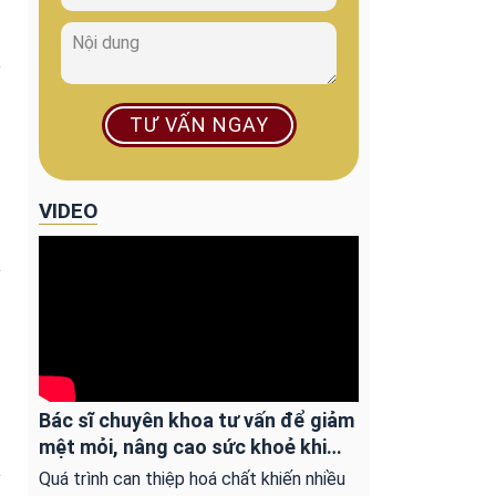
TƯ VẤN NGAY
VIDEO
Bác sĩ chuyên khoa tư vấn để giảm
mệt mỏi, nâng cao sức khoẻ khi
can thiệp y học
Quá trình can thiệp hoá chất khiến nhiều