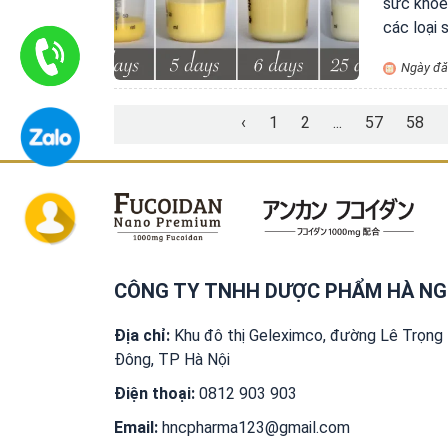
sức khỏe.
các loại 
Ngày đă
‹
1
2
...
57
58
CÔNG TY TNHH DƯỢC PHẨM HÀ N
Địa chỉ:
Khu đô thị Geleximco, đường Lê Trọng 
Đông, TP Hà Nội
Điện thoại:
0812 903 903
Email:
hncpharma123@gmail.com