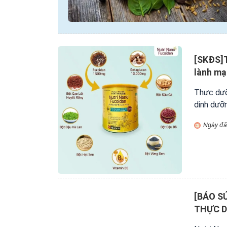
[SKĐS]T
lành mạ
Thực dưỡ
dinh dưỡ
Ngày đă
[BÁO S
THỰC 