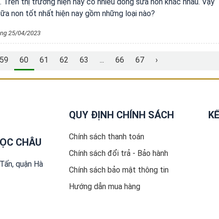
 Trên thị trường hiện nay có nhiều dòng sữa non khác nhau. Vậy
sữa non tốt nhất hiện nay gồm những loại nào?
ng 25/04/2023
59
60
61
62
63
...
66
67
›
QUY ĐỊNH CHÍNH SÁCH
KẾ
Chính sách thanh toán
GỌC CHÂU
Chính sách đổi trả - Bảo hành
Tấn, quận Hà
Chính sách bảo mật thông tin
Hướng dẫn mua hàng