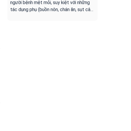
người bệnh mệt mỏi, suy kiệt với những
tác dụng phụ (buồn nôn, chán ăn, sụt cân,
rụng tóc,...). Để giúp giảm nhẹ mệt mỏi
trong quá trình điều trị, phục hồi sức
khoẻ cùng đón xem tư vấn từ Ths.Bs
ỡ
Trần Thu Nga - giảng viên Đại Học Y
Dược Tp.HCM trong chương trình bác sĩ
trực tuyến của đài THVL1.