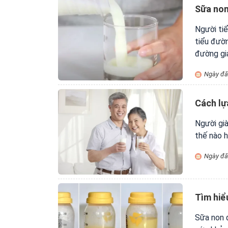
Sữa non
Người ti
tiểu đườ
đường gi
bài viết 
Ngày đă
Cách lự
Người gi
thế nào 
Ngày đă
Tìm hiể
Sữa non đ