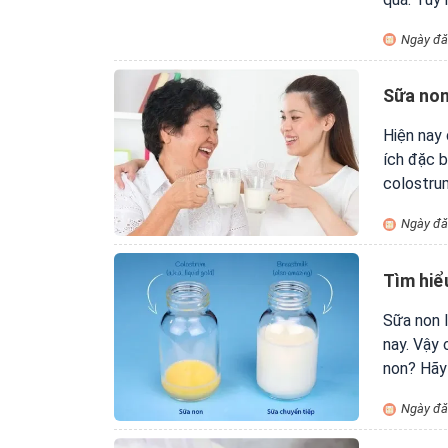
toàn là đ
Ngày đă
Sữa non
Hiện nay
ích đặc b
colostru
sản phẩm
Ngày đă
Tìm hiể
Sữa non l
nay. Vậy 
non? Hãy 
bạn nhé.
Ngày đă