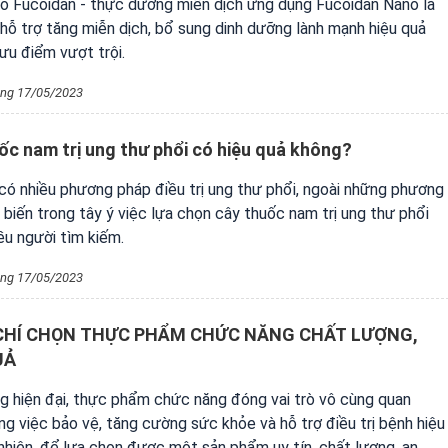
no Fucoidan - thực dưỡng miễn dịch ứng dụng Fucoidan Nano là
 hỗ trợ tăng miễn dịch, bổ sung dinh dưỡng lành mạnh hiệu quả
 ưu điểm vượt trội.
ng 17/05/2023
ốc nam trị ung thư phổi có hiệu quả không?
có nhiều phương pháp điều trị ung thư phổi, ngoài những phương
biến trong tây ý việc lựa chọn cây thuốc nam trị ung thư phổi
ều người tìm kiếm.
ng 17/05/2023
 CHÍ CHỌN THỰC PHẨM CHỨC NĂNG CHẤT LƯỢNG,
UẢ
g hiện đại, thực phẩm chức năng đóng vai trò vô cùng quan
ng việc bảo vệ, tăng cường sức khỏe và hỗ trợ điều trị bệnh hiệu
nhiên, để lựa chọn được một sản phẩm uy tín, chất lượng, an