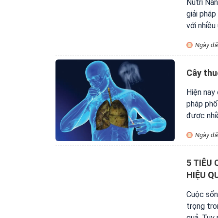
Nutri Na
giải pháp
với nhiều
Ngày đă
Cây thu
Hiện nay 
pháp phổ 
được nhi
Ngày đă
5 TIÊU
HIỆU Q
Cuộc sốn
trọng tro
quả. Tuy 