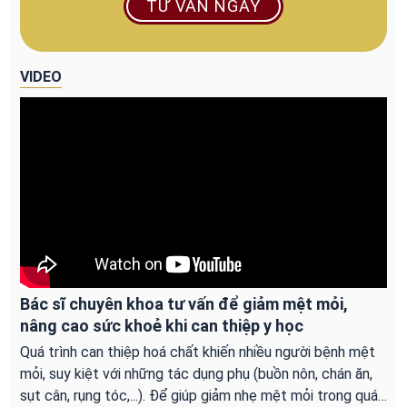
TƯ VẤN NGAY
VIDEO
Bác sĩ chuyên khoa tư vấn để giảm mệt mỏi,
nâng cao sức khoẻ khi can thiệp y học
Quá trình can thiệp hoá chất khiến nhiều người bệnh mệt
mỏi, suy kiệt với những tác dụng phụ (buồn nôn, chán ăn,
sụt cân, rụng tóc,...). Để giúp giảm nhẹ mệt mỏi trong quá