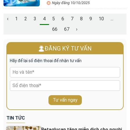
Ngày đăng 10/10/2025
‹
1
2
3
4
5
6
7
8
9
10
...
66
67
›
ĐĂNG KÝ TƯ VẤN
Hãy để lại số điện thoại để nhận tư vấn
Tư vấn ngay
TIN TỨC
Betaglucan tăng miễn dịch cho người