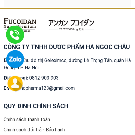
trình điều trị, phục hồi sức khoẻ cùng đón xem tư vấn từ
Ths.Bs Trần Thu Nga - giảng viên Đại Học Y Dược
Tp.HCM trong chương trình bác sĩ trực tuyến của đài
THVL1.
CÔNG TY TNHH DƯỢC PHẨM HÀ NGỌC CHÂU
Địa chỉ:
Khu đô thị Geleximco, đường Lê Trọng Tấn, quận Hà
Đông, TP Hà Nội
Điện thoại:
0812 903 903
Email:
hncpharma123@gmail.com
QUY ĐỊNH CHÍNH SÁCH
Chính sách thanh toán
Chính sách đổi trả - Bảo hành