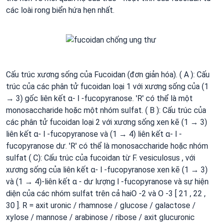
các loài rong biển hứa hẹn nhất.
Cấu trúc xương sống của Fucoidan (đơn giản hóa). ( A ): Cấu
trúc của các phân tử fucoidan loại 1 với xương sống của (1
→ 3) gốc liên kết α- l -fucopyranose. 'R' có thể là một
monosaccharide hoặc một nhóm sulfat. ( B ): Cấu trúc của
các phân tử fucoidan loại 2 với xương sống xen kẽ (1 → 3)
liên kết α- l -fucopyranose và (1 → 4) liên kết α- l -
fucopyranose dư. 'R' có thể là monosaccharide hoặc nhóm
sulfat ( C): Cấu trúc của fucoidan từ F. vesiculosus , với
xương sống của liên kết α- l -fucopyranose xen kẽ (1 → 3)
và (1 → 4)-liên kết α - dư lượng l -fucopyranose và sự hiện
diện của các nhóm sulfat trên cả haiO -2 và O -3 [ 21 , 22 ,
30 ]. R = axit uronic / rhamnose / glucose / galactose /
xylose / mannose / arabinose / ribose / axit glucuronic