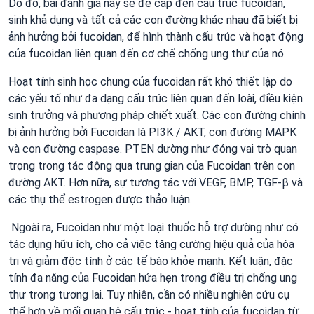
Do đó, bài đánh giá này sẽ đề cập đến cấu trúc fucoidan,
sinh khả dụng và tất cả các con đường khác nhau đã biết bị
ảnh hưởng bởi fucoidan, để hình thành cấu trúc và hoạt động
của fucoidan liên quan đến cơ chế chống ung thư của nó.
Hoạt tính sinh học chung của fucoidan rất khó thiết lập do
các yếu tố như đa dạng cấu trúc liên quan đến loài, điều kiện
sinh trưởng và phương pháp chiết xuất. Các con đường chính
bị ảnh hưởng bởi Fucoidan là PI3K / AKT, con đường MAPK
và con đường caspase. PTEN dường như đóng vai trò quan
trọng trong tác động qua trung gian của Fucoidan trên con
đường AKT. Hơn nữa, sự tương tác với VEGF, BMP, TGF-β và
các thụ thể estrogen được thảo luận.
Ngoài ra, Fucoidan như một loại thuốc hỗ trợ dường như có
tác dụng hữu ích, cho cả việc tăng cường hiệu quả của hóa
trị và giảm độc tính ở các tế bào khỏe mạnh. Kết luận, đặc
tính đa năng của Fucoidan hứa hẹn trong điều trị chống ung
thư trong tương lai. Tuy nhiên, cần có nhiều nghiên cứu cụ
thể hơn về mối quan hệ cấu trúc - hoạt tính của fucoidan từ