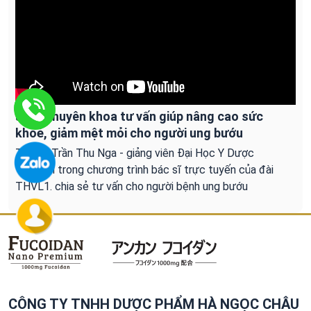
ác sĩ chuyên khoa tư vấn giúp nâng cao sức
khoẻ, giảm mệt mỏi cho người ung bướu
Ths.Bs Trần Thu Nga - giảng viên Đại Học Y Dược
Tp.HCM trong chương trình bác sĩ trực tuyến của đài
THVL1. chia sẻ tư vấn cho người bệnh ung bướu
CÔNG TY TNHH DƯỢC PHẨM HÀ NGỌC CHÂU