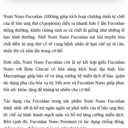
Nutri Nano Fucoidan 1000mg giúp kích hoạt chương trình tự chết
của tế bào ung thư (Apoptosis) diễn ra nhanh hơn 5 lần Fucoidan
thông thường, khiến chúng sinh ra và chết đi giống như những tế
bào bình thường. Nhờ Nutri Nano Fucoidan mà khi truyền hóa
chất điều trị ung thư cổ tử cung bệnh nhân sẽ hạn chế sự di căn,
nhân lên và xâm lấn trong cơ thể.
Hơn nữa, Nutri Nano Fucoidan còn là sự kết hợp giữa Fucoidan
Nano với Beta Glucan có khả năng kích hoạt đại thực bào
Macrophage giúp bảo vệ và tăng cường hệ miễn dịch tế bào, giảm
tác dụng phụ của hóa xạ trị. Sữa non và Fucoidan Nano giúp phục
hồi sức khỏe, tăng đề kháng tự nhiên cho cơ thể.
Tác dụng của Fucoidan trong sản phẩm Nutri Nano Fucoidan
được nhắc tới là hỗ trợ ngăn ngừa sự phát triển của tế bào ung thư,
ức chế sự hình thành mạch máu và hỗ trợ tăng cường miễn dịch.
Bên cạnh đó, Fucoidan Nano Premium có tác dụng chống đông,