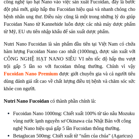
công nghệ tạo hạt Nano vào việc sản xuất Fucoidan, đây là bước
đột phá mới, giúp hấp thu Fucoidan hiệu quả và nhanh chóng cho
bệnh nhân ung thư. Điều này cũng là một trong những lý do giúp
Fucoidan Nano từ Kannehide luôn được các nhà máy dược phẩm
từ Mỹ, EU ưu tiên nhập khẩu để sản xuất dược phẩm.
Nutri Nano Fucoidan là sản phẩm đầu tiên tại Việt Nam có chứa
hàm lượng Fucoidan Nano cao nhất (1000mg), được sản xuất với
CÔNG NGHỆ HẠT NANO SIÊU VI nên tốc độ hấp thu vượt
trội gấp 5 lần so với fucoidan thông thường. Chính vì vậy
Fucoidan Nano Premium
được giới chuyên gia và cả người tiêu
dùng đánh giá rất cao về chất lượng điều trị bệnh và chăm sóc sức
khỏe con người.
Nutri Nano Fucoidan
có thành phần chính là:
Fucoidan Nano 1000mg: Chiết xuất 100% từ tảo nâu Mozuku
vùng nước lạnh nguyên sơ Okinawa của Nhật Bản với công
nghệ Nano hiệu quả gấp 5 lần Fucoidan thông thường.
Betaglucan 500mg: Chiết xuất từ “nấm của chúa” (Agaricus)