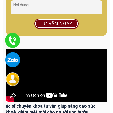
TƯ VẤN NGAY
VIDEO
ác sĩ chuyên khoa tư vấn giúp nâng cao sức
khoẻ, giảm mệt mỏi cho người ung bướu