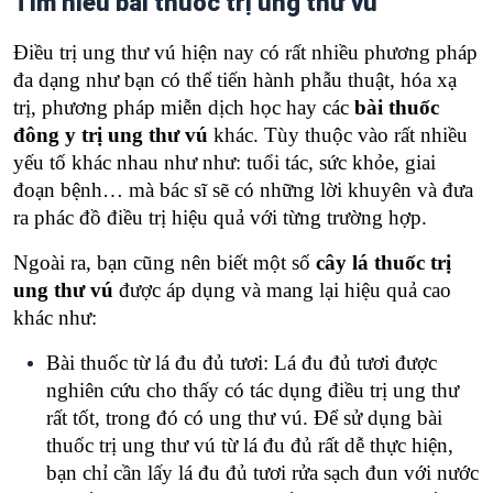
Tìm hiểu bài thuốc trị ung thư vú
Điều trị ung thư vú hiện nay có rất nhiều phương pháp
đa dạng như bạn có thể tiến hành phẫu thuật, hóa xạ
trị, phương pháp miễn dịch học hay các
bài thuốc
đông y trị ung thư vú
khác. Tùy thuộc vào rất nhiều
yếu tố khác nhau như như: tuổi tác, sức khỏe, giai
đoạn bệnh… mà bác sĩ sẽ có những lời khuyên và đưa
ra phác đồ điều trị hiệu quả với từng trường hợp.
Ngoài ra, bạn cũng nên biết một số
cây lá thuốc trị
ung thư vú
được áp dụng và mang lại hiệu quả cao
khác như:
Bài thuốc từ lá đu đủ tươi: Lá đu đủ tươi được
nghiên cứu cho thấy có tác dụng điều trị ung thư
rất tốt, trong đó có ung thư vú. Để sử dụng bài
thuốc trị ung thư vú từ lá đu đủ rất dễ thực hiện,
bạn chỉ cần lấy lá đu đủ tươi rửa sạch đun với nước