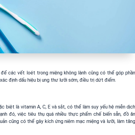
c để các vết loét trong miệng không lành cũng có thể góp phầ
ác định dấu hiệu bị ung thư lưỡi sớm, điều trị dứt điểm.
c biệt là vitamin A, C, E và sắt, có thể làm suy yếu hệ miễn dịc
cạnh đó, việc tiêu thụ quá nhiều thực phẩm chế biến sẵn, đồ ă
ản cũng có thể gây kích ứng niêm mạc miệng và lưỡi, làm tăn