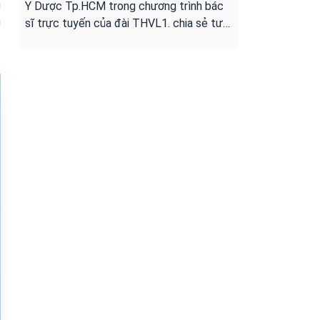
m
Y Dược Tp.HCM trong chương trình bác
m
sĩ trực tuyến của đài THVL1. chia sẻ tư
vấn cho người bệnh ung bướu