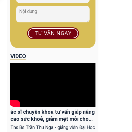
TƯ VẤN NGAY
g
ơ
VIDEO
g
n
ác sĩ chuyên khoa tư vấn giúp nâng
cao sức khoẻ, giảm mệt mỏi cho
người ung bướu
Ths.Bs Trần Thu Nga - giảng viên Đại Học