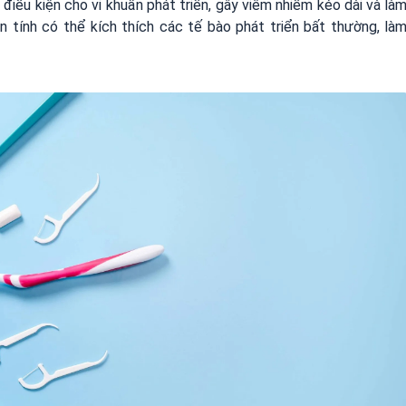
điều kiện cho vi khuẩn phát triển, gây viêm nhiễm kéo dài và là
 tính có thể kích thích các tế bào phát triển bất thường, là