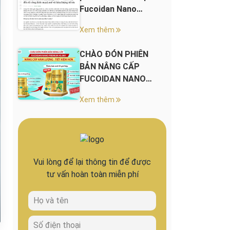
Fucoidan Nano
Premium 45.000+
Xem thêm
CHÀO ĐÓN PHIÊN
BẢN NÂNG CẤP
FUCOIDAN NANO
PREMIUM 45.000+
Xem thêm
Vui lòng để lại thông tin để được
tư vấn hoàn toàn miễn phí