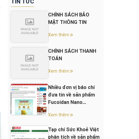
TIN TỨC
g
CHÍNH SÁCH BẢO
MẬT THÔNG TIN
c
Xem thêm
CHÍNH SÁCH THANH
TOÁN
,
c
Xem thêm
Nhiều đơn vị báo chí
c
đưa tin về sản phẩm
Fucoidan Nano
Premium 45.000+
Xem thêm
Tạp chí Sức Khoẻ Việt
phân tích về sản phẩm