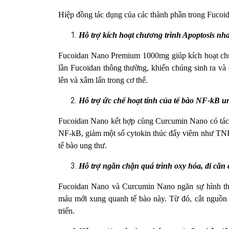
Hiệp đồng tác dụng của các thành phần trong Fucoi
Hỗ trợ kích hoạt chương trình Apoptosis nh
Fucoidan Nano Premium 1000mg giúp kích hoạt chươn
lần Fucoidan thông thường, khiến chúng sinh ra và
lên và xâm lấn trong cơ thể.
Hỗ trợ ức chế hoạt tính của tế bào NF-kB u
Fucoidan Nano kết hợp cùng Curcumin Nano có tác 
NF-kB, giảm một số cytokin thúc đẩy viêm như TNF, 
tế bào ung thư.
Hỗ trợ ngăn chặn quá trình oxy hóa, di căn c
Fucoidan Nano và Curcumin Nano ngăn sự hình thà
máu mới xung quanh tế bào này. Từ đó, cắt nguồn d
triển.