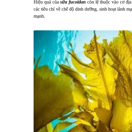
Hiệu quả của
sữa fucoidan
còn lệ thuộc vào cơ đị
các tiêu chí về chế độ dinh dưỡng, sinh hoạt lành m
mạnh.