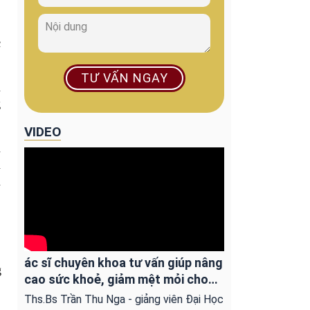
c
TƯ VẤN NGAY
n
g
VIDEO
n
n
n
,
ác sĩ chuyên khoa tư vấn giúp nâng
g
cao sức khoẻ, giảm mệt mỏi cho
người ung bướu
Ths.Bs Trần Thu Nga - giảng viên Đại Học