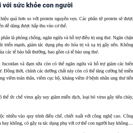
 với sức khỏe con người
iệu quả hơn so với protein nguyên vẹn. Các phân tử protein sẽ đượ
ên dễ dàng được hấp thu vào cơ thể.
 phân là phòng chống, ngăn ngừa và hỗ trợ điều trị ung thư. Ngăn chặ
hát triển mạnh, giảm tác dụng phụ do hóa trị và xạ trị gây nên. Khôn
ủa các tế bào bất thường, bao gồm cả tế bào ung thư.
 fucoidan và đạm sữa còn có thể ngăn ngừa và hỗ trợ giảm các biế
hư. Đồng thời, chính các dưỡng chất này còn có thể tăng cường hệ miễ
ng viêm toàn thân, viêm cục bộ, kháng viêm ở bệnh nhân ung thư tiế
 thể ức chế virus gây suy giảm miễn dịch, loại bỏ virus gây tiêu chảy
ộc nhiều vào quy trình điều chế, chiết xuất với công nghệ cao. Côn
h hay không, có gây ra tác dụng phụ với cơ thể con người hay không…