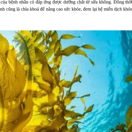
a của bệnh nhân có đáp ứng được dưỡng chất từ sữa không. Đồng thờ
ạnh cũng là chìa khoá để nâng cao sức khỏe, đem lại hệ miễn dịch khỏ