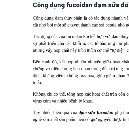
Công dụng fucoidan đạm sữa đối
Công dụng đạm thủy phân là có tác dụng nhanh và h
cắt nhỏ bởi một số enzym thành các sợi peptid nhỏ n
Tác dụng của của fucoidan khi kết hợp với đạm thủy
sự phát triển của các khối u, các tế bào ung thư p
những vậy hợp chất này kích thích cơ chế “tự diệt” c
Bên cạnh đó, kết hợp nhuần nhuyễn giữa hoạt chất
chứng và triệu chứng liên quan trong điều trị ung t
dịch, kháng viêm, chống oxy hóa, giúp giảm phản ứ
triển.
Không chỉ có thế, tổng hợp các hoạt chất trên còn có
virus cúm và nhiều bệnh lý khác.
Tuy nhiên hiệu quả của
đạm sữa fucoidan
phụ thu
nghệ sản xuất sản phẩm liệu có giữ nguyên dược tín