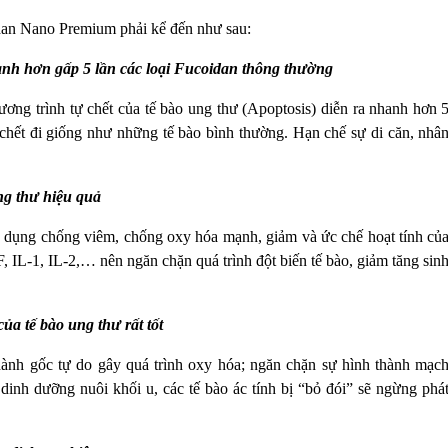
dan Nano Premium phải kể đến như sau:
anh hơn gấp 5 lần các loại Fucoidan thông thường
g trình tự chết của tế bào ung thư (Apoptosis) diễn ra nhanh hơn 
 chết đi giống như những tế bào bình thường. Hạn chế sự di căn, nhâ
ng thư hiệu quả
dụng chống viêm, chống oxy hóa mạnh, giảm và ức chế hoạt tính củ
IL-1, IL-2,… nên ngăn chặn quá trình đột biến tế bào, giảm tăng sin
ủa tế bào ung thư rất tốt
nh gốc tự do gây quá trình oxy hóa; ngăn chặn sự hình thành mạc
inh dưỡng nuôi khối u, các tế bào ác tính bị “bỏ đói” sẽ ngừng phá