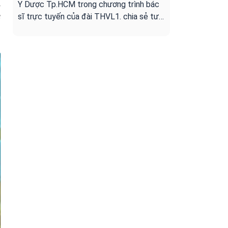
i
Y Dược Tp.HCM trong chương trình bác
e
sĩ trực tuyến của đài THVL1. chia sẻ tư
vấn cho người bệnh ung bướu