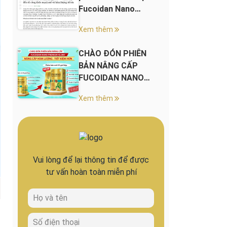
Fucoidan Nano
Premium 45.000+
Xem thêm
CHÀO ĐÓN PHIÊN
BẢN NÂNG CẤP
FUCOIDAN NANO
PREMIUM 45.000+
Xem thêm
Vui lòng để lại thông tin để được
tư vấn hoàn toàn miễn phí