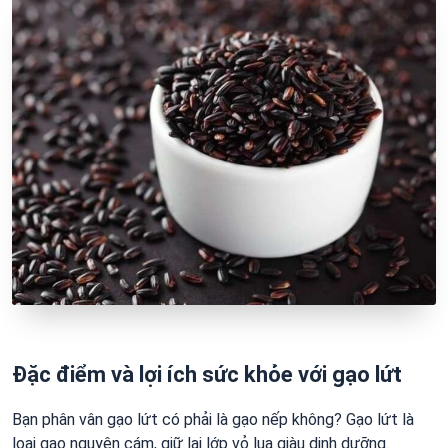
Đặc điểm và lợi ích sức khỏe với gạo lứt
Bạn phân vân gạo lứt có phải là gạo nếp không? Gạo lứt là
loại gạo nguyên cám, giữ lại lớp vỏ lụa giàu dinh dưỡng.