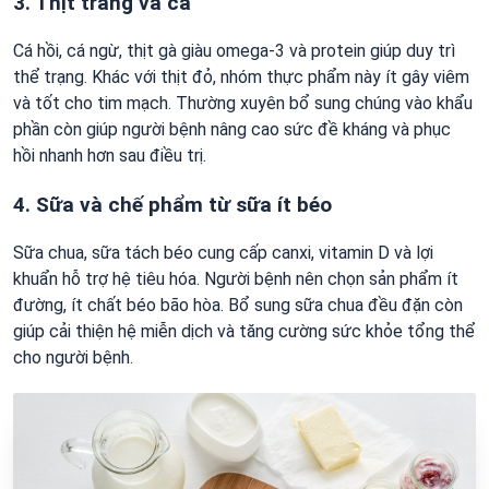
3. Thịt trắng và cá
Cá hồi, cá ngừ, thịt gà giàu omega-3 và protein giúp duy trì
thể trạng. Khác với thịt đỏ, nhóm thực phẩm này ít gây viêm
và tốt cho tim mạch. Thường xuyên bổ sung chúng vào khẩu
phần còn giúp người bệnh nâng cao sức đề kháng và phục
hồi nhanh hơn sau điều trị.
4. Sữa và chế phẩm từ sữa ít béo
Sữa chua, sữa tách béo cung cấp canxi, vitamin D và lợi
khuẩn hỗ trợ hệ tiêu hóa. Người bệnh nên chọn sản phẩm ít
đường, ít chất béo bão hòa. Bổ sung sữa chua đều đặn còn
giúp cải thiện hệ miễn dịch và tăng cường sức khỏe tổng thể
cho người bệnh.