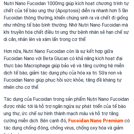
Nutri Nano Fucoidan 1000mg giúp kích hoạt chương trình tự
chết của tế bào ung thư (Apoptosis) diễn ra nhanh hơn 5 lần
Fucoidan thông thường, khiến chúng sinh ra và chết đi giống
như những tế bào bình thường. Nhờ Nutri Nano Fucoidan mà
khi truyền hóa chất điều trị ung thư bệnh nhân sẽ hạn chế sự
di căn, nhân lên và xâm lấn trong cơ thể.
Hơn nữa, Nutri Nano Fucoidan còn là sự kết hợp giữa
Fucoidan Nano với Beta Glucan có khả năng kích hoạt đại
thực bào Macrophage giúp bảo vệ và tăng cường hệ miễn
dịch tế bào, giảm tác dụng phụ của hóa xạ trị. Sữa non và
Fucoidan Nano giúp phục hồi sức khỏe, tăng đề kháng tự
nhiên cho cơ thể.
Tác dụng của Fucoidan trong sản phẩm Nutri Nano Fucoidan
được nhắc tới là hỗ trợ ngăn ngừa sự phát triển của tế bào
ung thư, ức chế sự hình thành mạch máu và hỗ trợ tăng
cường miễn dịch. Bên cạnh đó,
Fucoidan Nano Premium
có
tác dụng chống đông, chống virus, chống oxy hóa và giảm