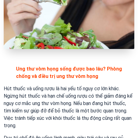
Ung thư vòm họng sống được bao lâu? Phòng
chống và điều trị ung thư vòm họng
Hút thuốc và uống rượu là hai yếu tố nguy cơ lớn khác.
Ngừng hút thuốc và hạn chế uống rượu có thể giảm đáng kể
nguy cơ mắc ung thư vòm họng. Nếu bạn đang hút thuốc,
tìm kiếm sự giúp đỡ để bỏ thuốc là một bước quan trọng.
Việc tránh tiếp xúc với khói thuốc lá thụ động cũng rất quan
trọng.
Duy trì chế độ ăn uống lành mạnh, giàu trái cây và rau củ,