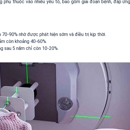
g phụ thuộc vào nhiều yếu tố, bao gồm giai đoạn bệnh, đáp ứn
 70-90% nhờ được phát hiện sớm và điều trị kịp thời.
giảm còn khoảng 40-60%.
ống sau 5 năm chỉ còn 10-20%.