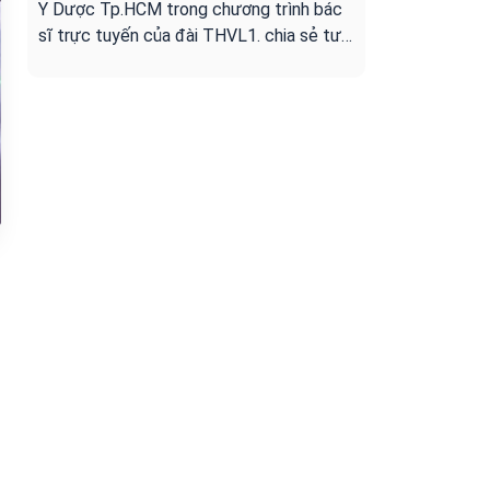
Y Dược Tp.HCM trong chương trình bác
sĩ trực tuyến của đài THVL1. chia sẻ tư
vấn cho người bệnh ung bướu