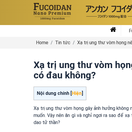
F
Home
Tin tức
Xạ trị ung thư vòm họng nê
Xạ trị ung thư vòm họn
có đau không?
Nội dung chính [
Hiện
]
Xạ trị ung thư vòm họng gây ảnh hưởng không 
muốn. Vậy nên ăn gì và nghỉ ngơi ra sao để xạ 
dao tử thần?