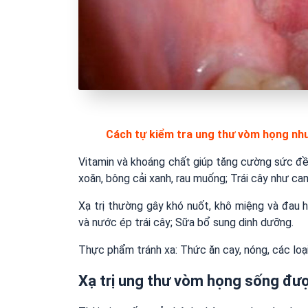
Cách tự kiểm tra ung thư vòm họng nh
Vitamin và khoáng chất giúp tăng cường sức đề 
xoăn, bông cải xanh, rau muống; Trái cây như cam,
Xạ trị thường gây khó nuốt, khô miệng và đau h
và nước ép trái cây; Sữa bổ sung dinh dưỡng.
Thực phẩm tránh xa: Thức ăn cay, nóng, các loại 
Xạ trị ung thư vòm họng sống đượ