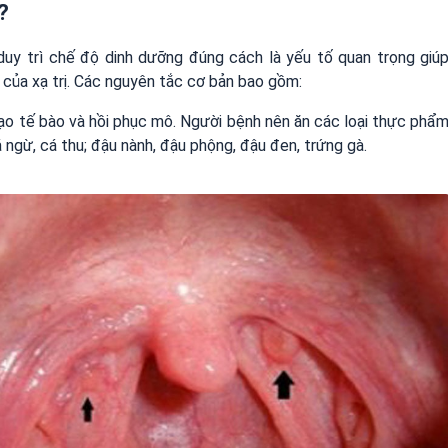
?
 duy trì chế độ dinh dưỡng đúng cách là yếu tố quan trọng giú
 của xạ trị. Các nguyên tắc cơ bản bao gồm:
 tạo tế bào và hồi phục mô. Người bệnh nên ăn các loại thực phẩ
 cá ngừ, cá thu; đậu nành, đậu phộng, đậu đen, trứng gà.