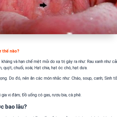
ư thế nào?
kháng và hạn chế mệt mỏi do xạ trị gây ra như: Rau xanh như cả
 quýt, chuối, xoài; Hạt chia, hạt óc chó, hạt dưa.
ọng. Do đó, nên ăn các món nhắc như: Cháo, soup, canh; Sinh t
gia vị đậm; Đồ uống có gas, rượu bia, cà phê.
c bao lâu?