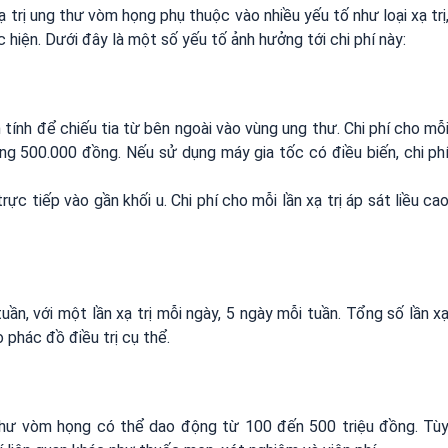
ạ trị ung thư vòm họng phụ thuộc vào nhiều yếu tố như loại xạ trị
ực hiện. Dưới đây là một số yếu tố ảnh hưởng tới chi phí này:
 tính để chiếu tia từ bên ngoài vào vùng ung thư. Chi phí cho mỗ
ảng 500.000 đồng. Nếu sử dụng máy gia tốc có điều biến, chi ph
rực tiếp vào gần khối u. Chi phí cho mỗi lần xạ trị áp sát liều ca
tuần, với một lần xạ trị mỗi ngày, 5 ngày mỗi tuần. Tổng số lần x
 phác đồ điều trị cụ thể.
g thư vòm họng có thể dao động từ 100 đến 500 triệu đồng. Tù