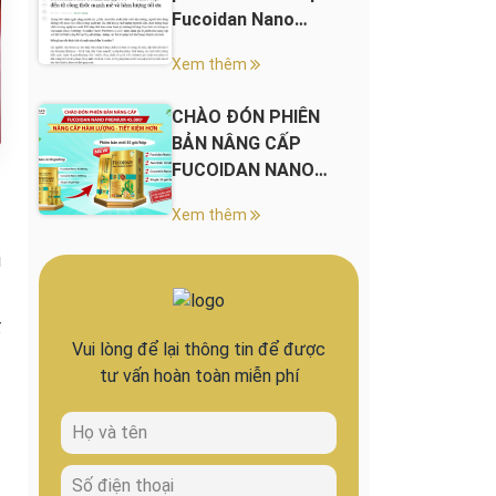
Fucoidan Nano
Premium 45.000+
Xem thêm
CHÀO ĐÓN PHIÊN
BẢN NÂNG CẤP
FUCOIDAN NANO
PREMIUM 45.000+
Xem thêm
i
ố
Vui lòng để lại thông tin để được
tư vấn hoàn toàn miễn phí