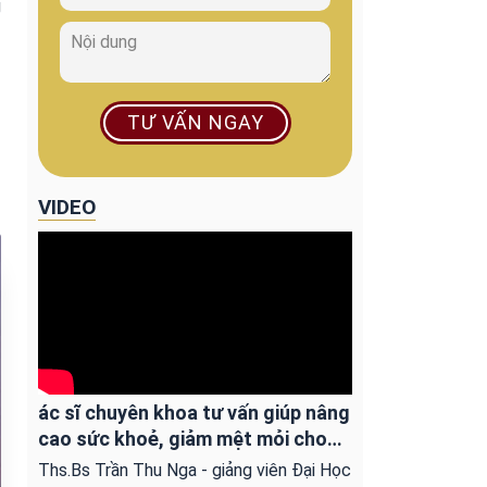
g
TƯ VẤN NGAY
VIDEO
ác sĩ chuyên khoa tư vấn giúp nâng
cao sức khoẻ, giảm mệt mỏi cho
người ung bướu
Ths.Bs Trần Thu Nga - giảng viên Đại Học