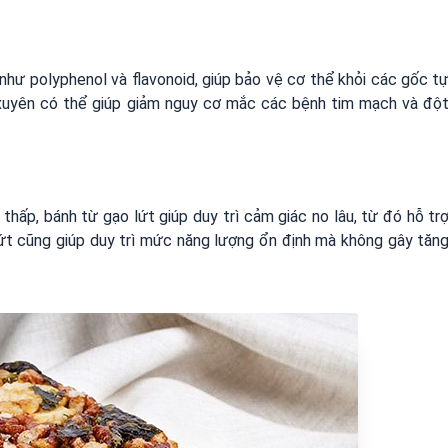
hư polyphenol và flavonoid, giúp bảo vệ cơ thể khỏi các gốc t
g xuyên có thể giúp giảm nguy cơ mắc các bệnh tim mạch và độ
hấp, bánh từ gạo lứt giúp duy trì cảm giác no lâu, từ đó hỗ tr
o lứt cũng giúp duy trì mức năng lượng ổn định mà không gây tăn