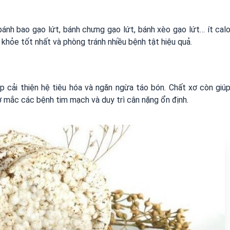
 bánh bao gạo lứt, bánh chưng gạo lứt, bánh xèo gạo lứt… ít cal
khỏe tốt nhất và phòng tránh nhiều bệnh tật hiệu quả.
p cải thiện hệ tiêu hóa và ngăn ngừa táo bón. Chất xơ còn giú
 mắc các bệnh tim mạch và duy trì cân nặng ổn định.