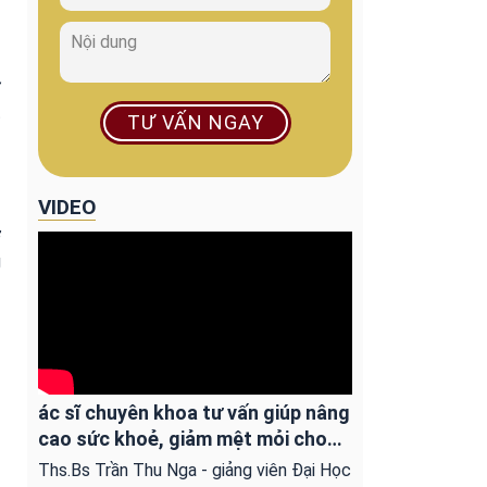
ự
t
TƯ VẤN NGAY
VIDEO
ợ
g
ác sĩ chuyên khoa tư vấn giúp nâng
cao sức khoẻ, giảm mệt mỏi cho
người ung bướu
Ths.Bs Trần Thu Nga - giảng viên Đại Học