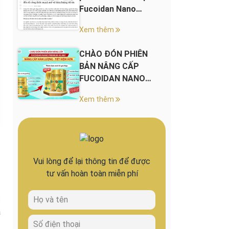
Fucoidan Nano
Premium 45.000+
Xem thêm
CHÀO ĐÓN PHIÊN
BẢN NÂNG CẤP
FUCOIDAN NANO
PREMIUM 45.000+
Xem thêm
Vui lòng để lại thông tin để được
tư vấn hoàn toàn miễn phí
c
à