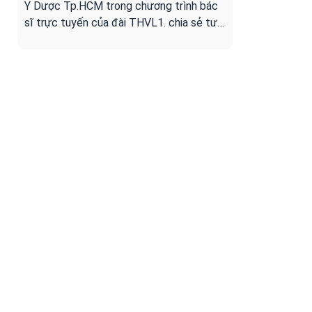
Y Dược Tp.HCM trong chương trình bác
sĩ trực tuyến của đài THVL1. chia sẻ tư
vấn cho người bệnh ung bướu