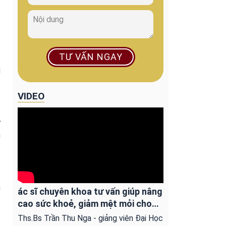
t
TƯ VẤN NGAY
u
VIDEO
ừ
m
h
ác sĩ chuyên khoa tư vấn giúp nâng
cao sức khoẻ, giảm mệt mỏi cho
người ung bướu
Ths.Bs Trần Thu Nga - giảng viên Đại Học