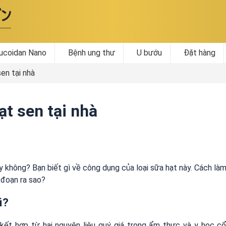
ucoidan Nano
Bệnh ung thư
U bướu
Đặt hàng
en tại nhà
ạt sen tại nhà
y không? Bạn biết gì về công dụng của loại sữa hạt này. Cách là
 đoạn ra sao?
ì?
kết hợp từ hai nguyên liệu quý giá trong ẩm thực và y học c