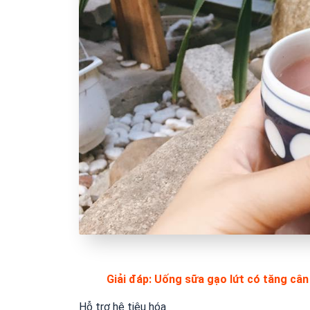
Giải đáp: Uống sữa gạo lứt có tăng câ
Hỗ trợ hệ tiêu hóa