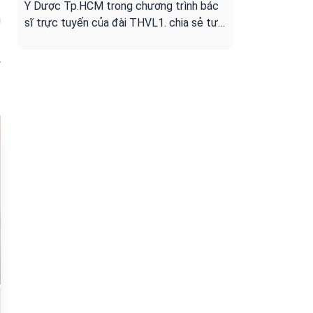
Y Dược Tp.HCM trong chương trình bác
m
sĩ trực tuyến của đài THVL1. chia sẻ tư
vấn cho người bệnh ung bướu
y