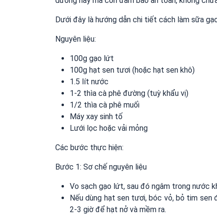
dưỡng này mà còn đảm bảo an toàn, không chứa 
Dưới đây là hướng dẫn chi tiết cách làm sữa gạo 
Nguyên liệu:
100g gạo lứt
100g hạt sen tươi (hoặc hạt sen khô)
1.5 lít nước
1-2 thìa cà phê đường (tuỳ khẩu vị)
1/2 thìa cà phê muối
Máy xay sinh tố
Lưới lọc hoặc vải mỏng
Các bước thực hiện:
Bước 1: Sơ chế nguyên liệu
Vo sạch gạo lứt, sau đó ngâm trong nước 
Nếu dùng hạt sen tươi, bóc vỏ, bỏ tim sen
2-3 giờ để hạt nở và mềm ra.