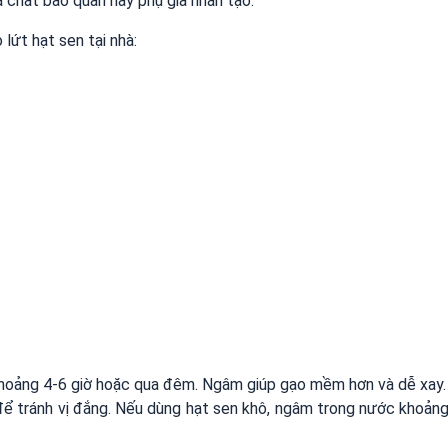
chất bảo quản hay phụ gia nhân tạo.
lứt hạt sen tại nhà:
khoảng 4-6 giờ hoặc qua đêm. Ngâm giúp gạo mềm hơn và dễ xay.
 để tránh vị đắng. Nếu dùng hạt sen khô, ngâm trong nước khoản