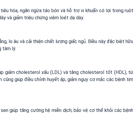
tiêu hóa, ngăn ngừa táo bón và hỗ trợ vi khuẩn có lợi trong ruộ
 dày và giảm triệu chứng viêm loét dạ dày.
ng, lo âu và cải thiện chất lượng giấc ngủ. Điều này đặc biệt hữ
 tâm lý.
úp giảm cholesterol xấu (LDL) và tăng cholesterol tốt (HDL), t
n cũng giúp điều chỉnh huyết áp, giảm nguy cơ mắc các bệnh ti
 sen giúp tăng cường hệ miễn dịch, bảo vệ cơ thể khỏi các bện